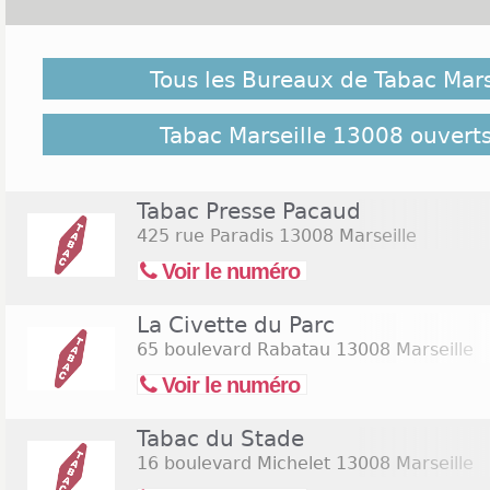
Tabac Marseille 13008 et Ouverture le dimanche :
Tous les Bureaux de Tabac Mar
Marseille est le rendez-vous des acheteurs du d
ouverts le dimanche dans l'agglomération. Choix 
conviviale, services de qualité, tout vous laisse s
Tabac Marseille 13008 ouverts
censé être chômé. Profitez de votre shopping po
manque comme le cendrier, les objets de ran
remplacer votre vieille pipe. Qui sait si en ache
Tabac Presse Pacaud
pourrez obtenir une réduction ? Cliquez sur le lien
425 rue Paradis
13008 Marseille
bureaux de Tabac Marseille 13008 ouverts le samed
Voir le numéro
La Civette du Parc
65 boulevard Rabatau
13008 Marseille
Voir le numéro
Tabac du Stade
16 boulevard Michelet
13008 Marseille