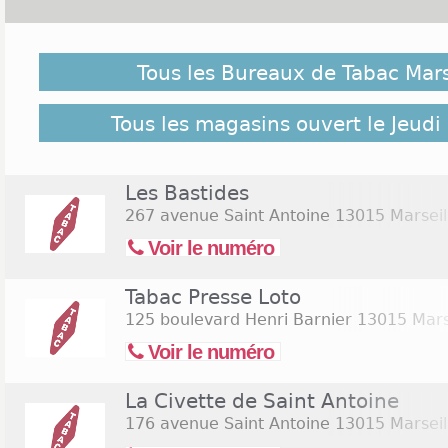
Malgré notre vigilance, il est possible que des bure
ouverts le Jeudi de l'Ascension 2026 ne soient pas rép
Tous les Bureaux de Tabac Mar
lien suivant pour retrouver l'ensemble des Tabac Mar
Commerces.com :
18 bureaux de Tabac Marseille 1
Tous les magasins ouvert le Jeudi
Les Bastides
267 avenue Saint Antoine
13015 Marseil
Voir le numéro
Tabac Presse Loto
125 boulevard Henri Barnier
13015 Mars
Voir le numéro
La Civette de Saint Antoine
176 avenue Saint Antoine
13015 Marseil