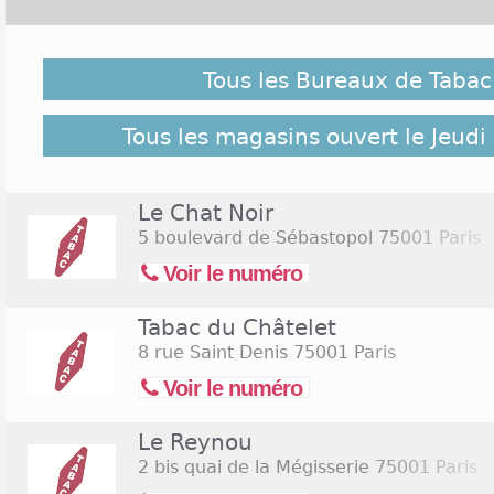
Malgré notre vigilance, il est possible que des burea
le Jeudi de l'Ascension 2026 ne soient pas répertoriés 
Tous les Bureaux de Tabac 
suivant pour retrouver l'ensemble des Tabac Paris 1 
Commerces.com :
22 bureaux de Tabac Paris 1
Tous les magasins ouvert le Jeudi
Le Chat Noir
5 boulevard de Sébastopol
75001 Paris
Voir le numéro
Tabac du Châtelet
8 rue Saint Denis
75001 Paris
Voir le numéro
Le Reynou
2 bis quai de la Mégisserie
75001 Paris