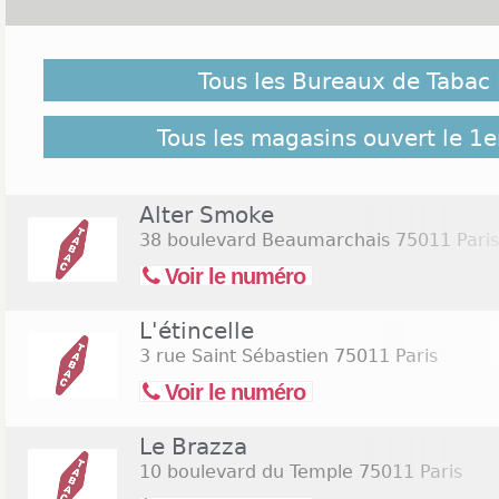
Malgré notre vigilance, il est possible que des bure
le 1er novembre 2026 ne soient pas répertoriés ici, c
Tous les Bureaux de Tabac 
pour retrouver l'ensemble des Tabac Paris 11 répe
54 bureaux de Tabac Paris 11
Tous les magasins ouvert le 1
Alter Smoke
38 boulevard Beaumarchais
75011 Paris
Voir le numéro
L'étincelle
3 rue Saint Sébastien
75011 Paris
Voir le numéro
Le Brazza
10 boulevard du Temple
75011 Paris