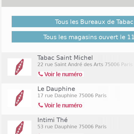
Malgré notre vigilance, il est possible que des burea
le 11 novembre 2026 ne soient pas répertoriés ici, cl
Tous les Bureaux de Tabac 
pour retrouver l'ensemble des Tabac Paris 6 répert
19 bureaux de Tabac Paris 6
Tous les magasins ouvert le 
Tabac Saint Michel
22 rue Saint André des Arts
75006 Paris
Voir le numéro
Le Dauphine
17 rue Dauphine
75006 Paris
Voir le numéro
Intimi Thé
53 rue Dauphine
75006 Paris