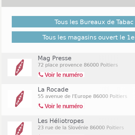
Malgré notre vigilance, il est possible que des burea
le 1er novembre 2026 ne soient pas répertoriés ici, c
Tous les Bureaux de Tabac 
pour retrouver l'ensemble des Tabac Poitiers réper
34 bureaux de Tabac Poitiers
Tous les magasins ouvert le 1
Mag Presse
72 place provence
86000 Poitiers
Voir le numéro
La Rocade
55 avenue de l'Europe
86000 Poitiers
Voir le numéro
Les Héliotropes
23 rue de la Slovénie
86000 Poitiers