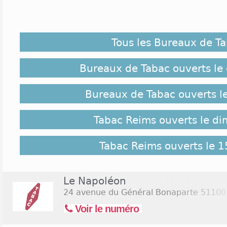
Les bureaux de tabac de Reims réagissent pl
innovations en cours dans ce corps de métier
maintenant, la plupart des 61 tabacs de Reims f
Tous les Bureaux de T
Nickel qui permet d’y ouvrir un compte bancaire
résidez dans la ville de Reims, prenez en compte le
détaillent le fonctionnement de ces bureaux dans
Bureaux de Tabac ouverts le
communes alentour du coin.
Bureaux de Tabac ouverts l
Implantation des Tabacs Reims :
Tabac Reims ouverts le d
Parlons d’abord des emplacements : les tabacs de Re
des quartiers sensibles, comme celui de Chatillons. C
des buralistes. Mais quelques tabacs sont plutôt im
Tabac Reims ouverts le 1
chics et sérieux, à l’instar de celui qui accueille le
la voie de la commune plus souvent baptisée Ave
aussi des buralistes Place d’Erlon, non loin de la sta
Le Napoléon
24 avenue du Général Bonaparte
51100
Jours et Horaires d'ouverture Tabac Reims :
Voir le numéro
Les horaires d’ouverture de ces bureaux de tabac 