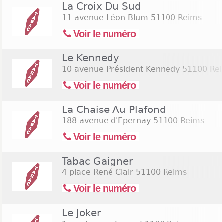
faire une idée exacte des changements qui ont souvent
La Croix Du Sud
certainement consulter les références et les info
11 avenue Léon Blum
51100 Reims
site internet. Dans l’ensemble, les buralistes de
Voir le numéro
groupes : les tabacs ouverts le dimanche ou le wee
que la nuit ou le jour. Certains seront ouverts aujo
Le Kennedy
coordonnées via cette page web. Consultez la liste
de page pour trouver les
bureaux de tabac ouverts
10 avenue Président Kennedy
51100 Re
ouverts le samedi 15 août 2026
(Assomption).
Voir le numéro
La Chaise Au Plafond
188 avenue d'Epernay
51100 Reims
Voir le numéro
Tabac Gaigner
4 place René Clair
51100 Reims
Voir le numéro
Le Joker