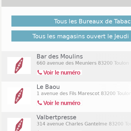
Malgré notre vigilance, il est possible que des bure
le Jeudi de l'Ascension 2026 ne soient pas répertoriés 
Tous les Bureaux de Tabac
suivant pour retrouver l'ensemble des Tabac Toulon 
Commerces.com :
68 bureaux de Tabac Toulon
Tous les magasins ouvert le Jeudi
Bar des Moulins
660 avenue des Meuniers
83200 Toulon
Voir le numéro
Le Baou
1 avenue des Fils Marescot
83200 Toulo
Voir le numéro
Valbertpresse
314 avenue Charles Gantelme
83200 To