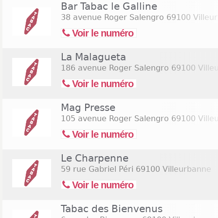
Bar Tabac le Galline
Faire de vous le fumeur le plus épanoui, c'est le 
38 avenue Roger Salengro
69100 Villeu
buralistes à Villeurbanne. C'est pourquoi la plupart d
Voir le numéro
une grande disponibilité tous les jours de la se
recherche d'un bureau de tabac ouvert le dima
La Malagueta
aujourd'hui à des horaires tardifs n'a rien de c
magasins de tabac qu'il devient difficile de faire vo
186 avenue Roger Salengro
69100 Ville
des bureaux de tabac en bas de page pour trouver 
Voir le numéro
le dimanche 9 août 2026
ou
ouverts le samedi 15 a
Mag Presse
105 avenue Roger Salengro
69100 Ville
Voir le numéro
Le Charpenne
59 rue Gabriel Péri
69100 Villeurbanne
Voir le numéro
Tabac des Bienvenus