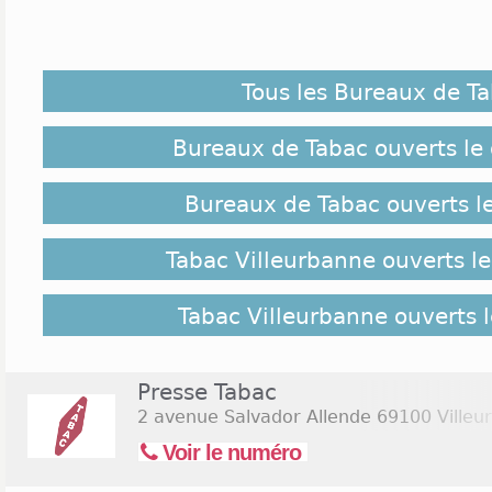
A Villeurbanne, on trouve un medley des bureaux d
les plus connus. Ce sont les meilleures adresses p
bancaire de manière facile et rapide. Au détour d
Tous les Bureaux de T
points de vente et de magasins, vous trouverez pr
dans la vente des cigares, des accessoires et 
Villeurbanne vous apporteront satisfaction, quel que
Bureaux de Tabac ouverts le
votre visite dans leurs magasins.
Bureaux de Tabac ouverts l
Implantation des Tabacs Villeurbanne :
Tabac Villeurbanne ouverts l
Laissez-vous inspirer par le nom d'un cigare ou par
dans un bureau de tabac ouvert à Saint Jean.
mouvement regorge quelques bonnes adresses po
Tabac Villeurbanne ouverts 
tabacs. Que vous soyez en quête d'un tabac du terro
de Gratte-Ciel, de La Doua, du Centre ou de Cha
endroits incontournables pour dégoter quelques ad
Presse Tabac
les choix que les buralistes de ces lieux vont vous 
2 avenue Salvador Allende
69100 Villeu
la tête.
Voir le numéro
Jours et Horaires d'ouverture Tabac Villeurbanne :