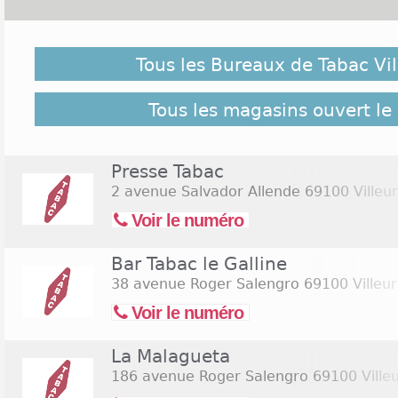
Malgré notre vigilance, il est possible que des bure
ouverts le 14 juillet 2026 ne soient pas répertoriés ici
Tous les Bureaux de Tabac Vi
pour retrouver l'ensemble des Tabac Villeurbanne ré
Commerces.com :
26 bureaux de Tabac Villeurbann
Tous les magasins ouvert le 
Presse Tabac
2 avenue Salvador Allende
69100 Villeu
Voir le numéro
Bar Tabac le Galline
38 avenue Roger Salengro
69100 Villeu
Voir le numéro
La Malagueta
186 avenue Roger Salengro
69100 Ville