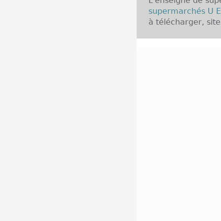
L'enseigne de su
supermarchés U E
à télécharger, sit
Présentation de l'
Les magasins U-Ex
de proximité qui 
autre des légumes
créés en 2008, il 
en place des serv
commandes en li
tendance actuell
répondre aux dem
produits discount e
Implantation de l'
A ce jour, le sy
France. Certains 
comptent beaucou