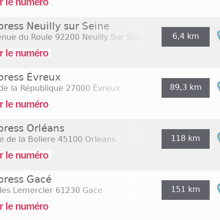
r le numéro
ress Neuilly sur Seine
6,4 km
enue du Roule
92200 Neuilly Sur Seine
r le numéro
press Évreux
89,3 km
de la République
27000 Évreux
r le numéro
press Orléans
118 km
 de la Boliere
45100 Orleans
r le numéro
press Gacé
151 km
les Lemercier
61230 Gace
r le numéro