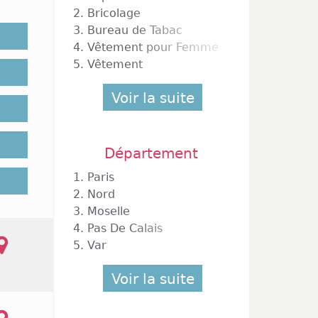
isne ou
2.
Bricolage
ue (11)
3.
Bureau de Tabac
nt même
4.
Vêtement pour Femme
 ! Mais
5.
Vêtement
Voir la suite
Express
 samedi
Département
 ce qui
1.
Paris
ertains
u plus
2.
Nord
ltez la
3.
Moselle
uverts
4.
Pas De Calais
.
5.
Var
Voir la suite