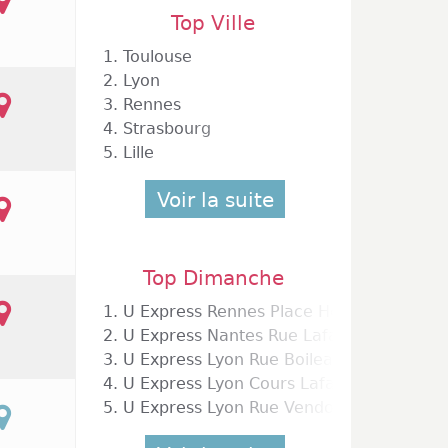
Top Ville
1.
Toulouse
2.
Lyon
3.
Rennes
4.
Strasbourg
5.
Lille
Voir la suite
Top Dimanche
1.
U Express Rennes Place Hoche
2.
U Express Nantes Rue Lafayette
3.
U Express Lyon Rue Boileau
4.
U Express Lyon Cours Lafayette
5.
U Express Lyon Rue Vendome Lafayette