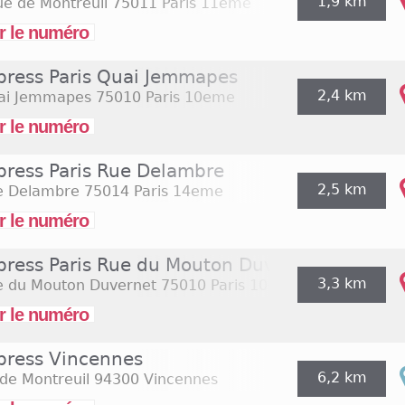
1,9 km
e de Montreuil
75011 Paris 11eme
r le numéro
press Paris Quai Jemmapes
2,4 km
ai Jemmapes
75010 Paris 10eme
r le numéro
press Paris Rue Delambre
2,5 km
e Delambre
75014 Paris 14eme
r le numéro
press Paris Rue du Mouton Duvernet
3,3 km
e du Mouton Duvernet
75010 Paris 10eme
r le numéro
press Vincennes
6,2 km
de Montreuil
94300 Vincennes