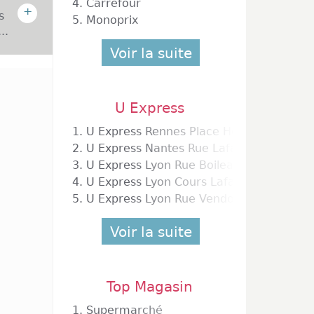
4.
Carrefour
+
s
5.
Monoprix
..
Voir la suite
agasins
U Express
c entre
ont été
1.
U Express Rennes Place Hoche
ont mis
2.
U Express Nantes Rue Lafayette
e à des
3.
U Express Lyon Rue Boileau
uit la
4.
U Express Lyon Cours Lafayette
 et de
5.
U Express Lyon Rue Vendome Lafayette
us les
Voir la suite
n qu'en
Top Magasin
tres en
ône qui
1.
Supermarché