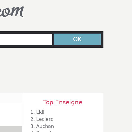
com
OK
Top Enseigne
1.
Lidl
2.
Leclerc
3.
Auchan