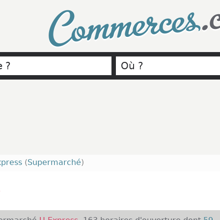
.
Commerces
xpress
(
Supermarché
)
s