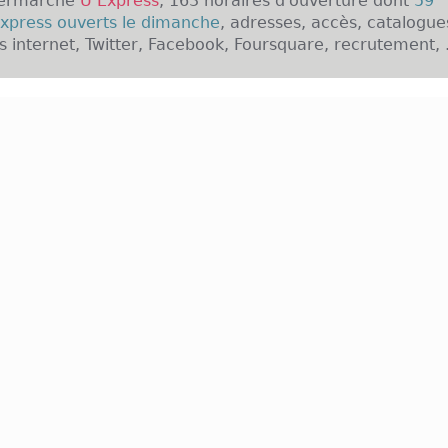
permarché
U Express
, 163 horaires d'ouverture dont
59
xpress ouverts le dimanche
, adresses, accès, catalogue
es internet, Twitter, Facebook, Foursquare, recrutement, .
enseigne U Express :
press sont des magasins du système U. Ce sont des m
offrent une grande gamme de produits alimentaires ave
, des produits frais, des laitages etc... Ces magasins 
s'agit d'une nouvelle enseigne des magasins U. Ceux-ci 
ices spécifiques comme la livraison à domicile grâc
gne et encore bien d'autres services. U Express s
e qui est de privilégier les commerces de proximité
andes des consommateurs qui préfèrent de plus en pl
t les produits issus de l'agriculture biologique.
enseigne U Express en France :
stème U dénombre environ 150 magasins U Express rie
départements n'ont pas de U Express tandis que d'au
p en leur sein. Prenons l'exemple des Bouches du Rh