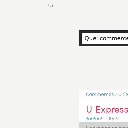
PUB
Commerces
›
U E
U Expres
1
avis