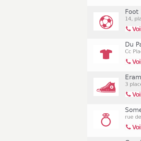
fêtes de fin d'ann
Foot
ville comme Tati,
générale ouvertes
14, pl
19h. Concernant 
Voi
Market ou encore 
ouvert du mardi a
Du P
Cc Pla
Voi
Eram
3 pla
Voi
Some
rue de
Voi