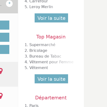
4.
Carrefour
+
.
5.
Leroy Merlin
 région
Voir la suite
 43 000
noises.
 000 et
Top Magasin
stable.
érurgie
1.
Supermarché
les qui
2.
Bricolage
iés aux
3.
Bureau de Tabac
iale de
4.
Vêtement pour Femme
ée dans
5.
Vêtement
 centre
lle. Ce
Voir la suite
iel, il
 Armand
vert du
pour le
Département
rtains
ant les
1.
Paris