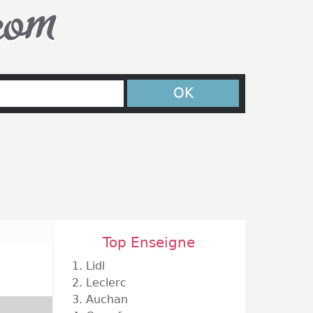
com
OK
Top Enseigne
1.
Lidl
2.
Leclerc
3.
Auchan