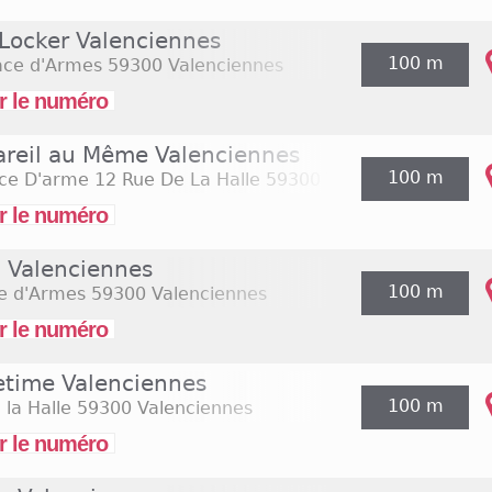
ée. D'autres enseignes sont retrouvées dans les rues du
 Locker Valenciennes
 Intersport ou encore Mango. Ces boutiques sont d'un
100 m
 du lundi au samedi, à des horaires classiques soit d
ace d'Armes
59300 Valenciennes
les enseignes alimentaires sont présentes Monoprix,
r le numéro
Lidl. A titre d'exemple, le supermarché Carrefour Mar
u samedi de 8h30 à 19h30 et tous les dimanches de 9h 
areil au Même Valenciennes
100 m
ce D'arme 12 Rue De La Halle
59300 Valenciennes
r le numéro
 Valenciennes
100 m
ce d'Armes
59300 Valenciennes
r le numéro
time Valenciennes
100 m
 la Halle
59300 Valenciennes
r le numéro