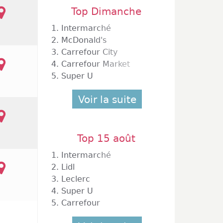
Top Dimanche
1.
Intermarché
2.
McDonald's
3.
Carrefour City
4.
Carrefour Market
lenciennes
5.
Super U
Voir la suite
Top 15 août
1.
Intermarché
2.
Lidl
3.
Leclerc
4.
Super U
5.
Carrefour