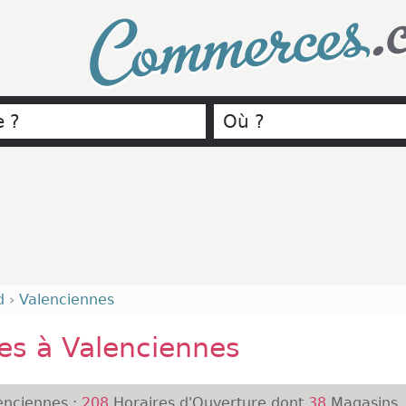
.
Commerces
d
›
Valenciennes
s à Valenciennes
nciennes :
208
Horaires d'Ouverture dont
38
Magasins