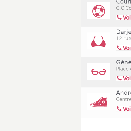
Cour
C.C Co
Voi
Darj
12 rue
Voi
Géné
Place
Voi
Andr
Centr
Voi