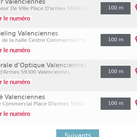
ir Valenciennes
100 m
eur De Ville Place D'armes
59300 Valenciennes
r le numéro
eeling Valenciennes
100 m
 de la halle Centre Commercial Place d'Armes
59300 Va
r le numéro
rale d'Optique Valenciennes
100 m
 d'Armes
59300 Valenciennes
r le numéro
é Valenciennes
100 m
e Commercial Place D'armes
59300 Valenciennes
r le numéro
Suivants