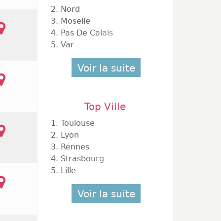
 centre
2.
Nord
e façon
3.
Moselle
e 10h à
4.
Pas De Calais
 Simply
5.
Var
ket est
à 12h.
Voir la suite
Top Ville
1.
Toulouse
2.
Lyon
3.
Rennes
4.
Strasbourg
5.
Lille
Voir la suite