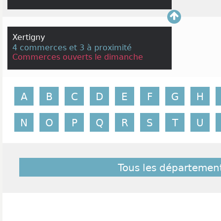
Xertigny
4 commerces et 3 à proximité
Commerces ouverts le dimanche
A
B
C
D
E
F
G
H
N
O
P
Q
R
S
T
U
Tous les départemen