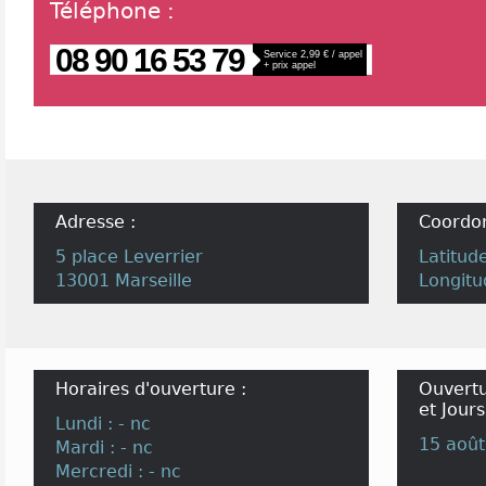
Téléphone
:
08 90 16 53 79
Service 2,99 € / appel
+ prix appel
Adresse :
Coordo
5 place Leverrier
Latitud
13001 Marseille
Longitu
Horaires d'ouverture :
Ouvertu
et Jours
Lundi : - nc
15 août
Mardi : - nc
Mercredi : - nc