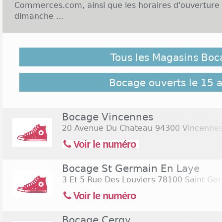
Commerces.com, ainsi que les horaires d'ouverture
dimanche ...
Enseigne Bocage et Ouverture le dimanche :
Tous les Magasins Boc
L'enseigne Bocage se spécialise dans la conception
femmes et hommes. Son équipe est formée de n
réputés pour leur riche expérience dans ce domain
Bocage ouverts le 15 
ce professionnel se distinguent par leur design uniqu
qui est le cuir. L'entreprise Bocage met à la disposi
soixantaine de points de vente éparpillés à trav
Bocage Vincennes
françaises. Ces magasins ouvrent leurs portes en g
20 Avenue Du Chateau
94300 Vincenne
9h30 à 19h. Certains points de vente ont l'habitude d
Voir le numéro
la semaine durant toute l'année. Ces commerces, t
département de Seine-et-Marne entre autres, sont
Bocage St Germain En Laye
à 13h. Cliquez sur le lien suivant pour rechercher 
le samedi 15 août 2026
(Assomption)
3 Et 5 Rue Des Louviers
78100 Saint Ger
Voir le numéro
Bocage Cergy