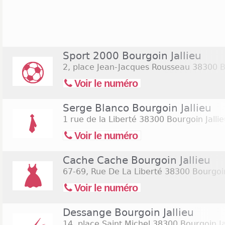
qui y possèdent leurs magasins. Ces commerc
l'essentiel ouverts du lundi au samedi, de 10h à 19
plus ouvert tous les dimanches de 9h30 à 12h3
distribution alimentaire sont aussi présentes sur la v
ils restent aussi principalement ouverts du lundi 
Sport 2000 Bourgoin Jallieu
d'ouverture plus larges que les autres enseignes
2, place Jean-Jacques Rousseau
38300 Bo
E.Leclerc est ouvert du lundi au samedi de 8h30 à 2
Voir le numéro
Serge Blanco Bourgoin Jallieu
1 rue de la Liberté
38300 Bourgoin Jallie
Voir le numéro
Cache Cache Bourgoin Jallieu
67-69, Rue De La Liberté
38300 Bourgoin
Voir le numéro
Dessange Bourgoin Jallieu
14, place Saint Michel
38300 Bourgoin Ja