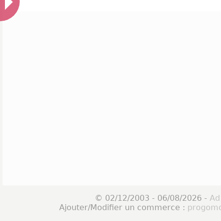
© 02/12/2003 - 06/08/2026 -
Ad
Ajouter/Modifier un commerce :
progomo