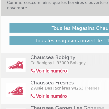
Commerces.com, ainsi que les horaires d'ouverture
novembre...
Malgré notre vigilance, il est possible que des Maga
novembre 2026 ne soient pas répertoriés ici, cliquez 
Tous les Magasins Chau
retrouver l'ensemble des magasins de l'enseigne rép
Commerces.com :
204 Magasins Chaussea
Tous les magasins ouvert le 
Chaussea Bobigny
Cc Bobigny Ii
93000 Bobigny
Voir le numéro
Chaussea Fresnes
2 Allée Des Jachères
94263 Fresnes
Voir le numéro
Chaussea Garges Les Gonesse