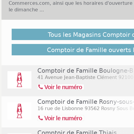
Commerces.com, ainsi que les horaires d'ouverture
le dimanche ...
Enseigne Comptoir de Famille et Ouverture le diman
Tous les Magasins Comptoir 
La société Prim'Style née en 1980 dans la ville du To
et d'une s?ur donne quelques années plus tard l
famille dans les années 80. La première boutique ou
Comptoir de Famille ouverts 
propose des objets de décorations s'inspirant des d
ont la possibilité d'effectuer leurs courses du lundi
20h. Certains magasins de l'enseigne sont ouv
Comptoir de Famille Boulogne-Bi
horaires que ceux mis en avant pendant la semain
41 Avenue Jean-Baptiste Clément
92100 
pas de conditions spécifiques pour les jours fériés
Voir le numéro
pour rechercher les
magasins Comptoir de Famille
2026
(Assomption)
Comptoir de Famille Rosny-sous
16 rue de Lisbonne
93562 Rosny Sous B
Voir le numéro
Comptoir de Famille Thiais