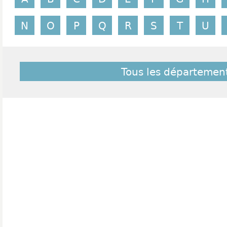
N
O
P
Q
R
S
T
U
Tous les départemen