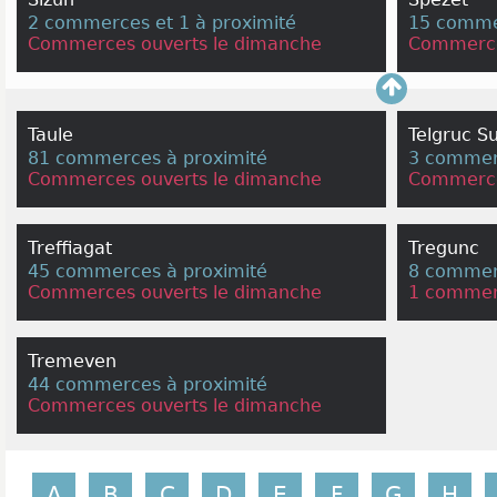
2 commerces et 1 à proximité
15 comme
Commerces ouverts le dimanche
Commerce
Taule
Telgruc S
81 commerces à proximité
3 commerc
Commerces ouverts le dimanche
Commerce
Treffiagat
Tregunc
45 commerces à proximité
8 commerc
Commerces ouverts le dimanche
1 commer
Tremeven
44 commerces à proximité
Commerces ouverts le dimanche
A
B
C
D
E
F
G
H