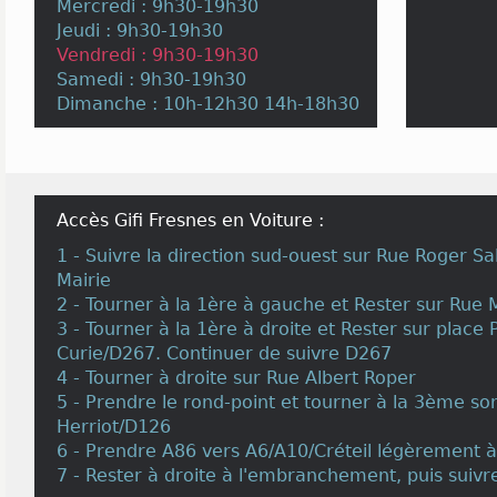
Mercredi : 9h30-19h30
Jeudi : 9h30-19h30
Vendredi : 9h30-19h30
Samedi : 9h30-19h30
Dimanche : 10h-12h30 14h-18h30
Accès Gifi Fresnes en Voiture :
1 - Suivre la direction sud-ouest sur Rue Roger S
Mairie
2 - Tourner à la 1ère à gauche et Rester sur Rue
3 - Tourner à la 1ère à droite et Rester sur place 
Curie/D267. Continuer de suivre D267
4 - Tourner à droite sur Rue Albert Roper
5 - Prendre le rond-point et tourner à la 3ème s
Herriot/D126
6 - Prendre A86 vers A6/A10/Créteil légèrement à
7 - Rester à droite à l'embranchement, puis suivre