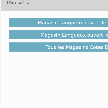
D'armor) ...
Langueux est une commune située en Bretagne dan
d'Armor. Cette petite ville compte près de 7000
Magasin Langueux ouvert le
tranquille où il fait bon vivre dans un environnemen
la nature. C'est une ville jeune qui connait un 
continuel. Ce qui explique sans doute la présence d
Magasin Langueux ouvert le
jeunes parents. Au niveau du tissu économique, le
région est un véritable bassin d'emplois. On peut aus
Tous les Magasins Cotes 
bien présent. Langueux possède la plus g
départementale appelée ZAC de Tangueux-Langue
grandes enseignes comme Leroy Merlin, Boulange
Casa, Fly concernant l'équipement de la maison. 
noter la présence de Devianne, Gémo, Cache-cach
aussi la présence de King Jouet, Aldi et Leader Pr
récente d'Armor Lux, s'ajoutant à l'enseigne déjà p
enseignes sont généralement ouvertes de 9h à 12
et le samedi en continu. Cependant on notera que F
14h à 19h, Leader Price, tous les jours jusqu'à 20
jours du lundi au samedi de 10h à 19h30. La z