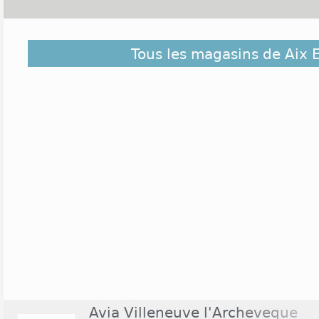
Découvrez dans la liste ci-dessous les magasins o
Tous les magasins de Aix 
Othe et ceux situés à proximité. Ils sont classés d
du centre de Aix En Othe
Avia Villeneuve l'Archeveque