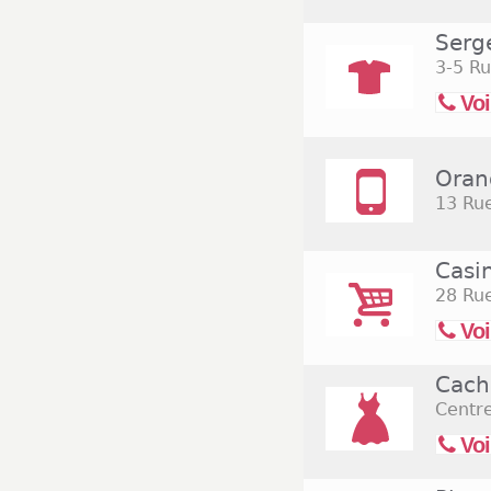
Serg
3-5 R
Voi
Oran
13 Ru
Casi
28 Ru
Voi
Cach
Centr
Voi