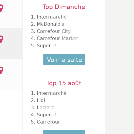
Top Dimanche
1.
Intermarché
2.
McDonald's
3.
Carrefour City
4.
Carrefour Market
5.
Super U
Voir la suite
Top 15 août
1.
Intermarché
2.
Lidl
3.
Leclerc
4.
Super U
5.
Carrefour