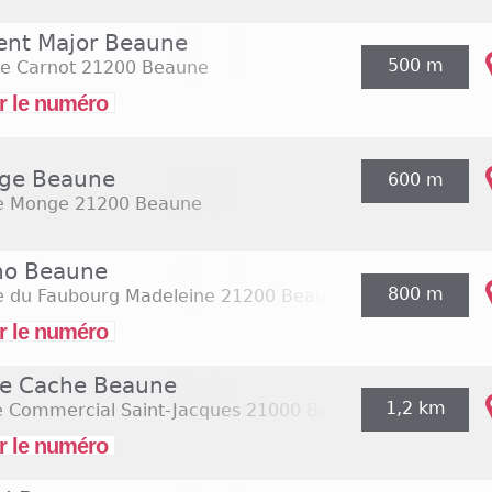
ent Major Beaune
500 m
ue Carnot
21200 Beaune
r le numéro
ge Beaune
600 m
e Monge
21200 Beaune
no Beaune
800 m
e du Faubourg Madeleine
21200 Beaune
r le numéro
e Cache Beaune
1,2 km
e Commercial Saint-Jacques
21000 Beaune
r le numéro