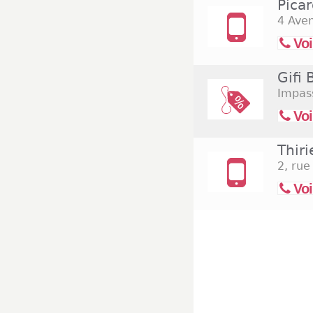
Pica
4 Aven
Voi
Gifi
Impas
Voi
Thir
2, rue
Voi