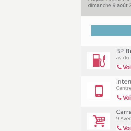
dimanche 9 août 2
Situé dans le dépa
de Dijon. A l'heur
Beaune regroupe 
enseignes local
BP B
boutiques princip
av du 
sont ouverts du 
alimentaires sont
Voi
9h à 12h pour le 
dans le nord de la 
Inte
Centr
Voi
Carr
9 Ave
Voi