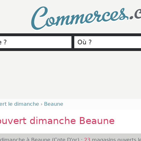
.
Commerces
ert le dimanche
›
Beaune
ouvert dimanche Beaune
 dimanche à Beaune (Cote D'or) :
23
magasins ouverts l