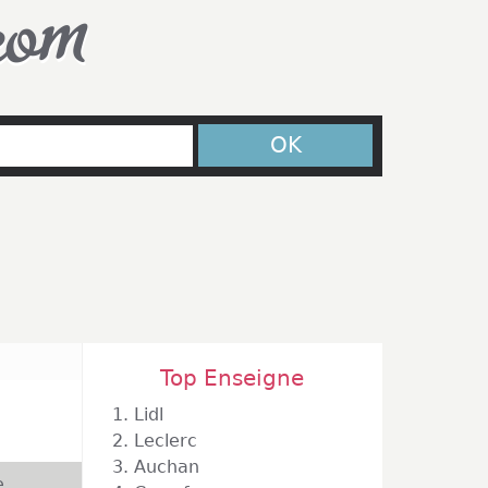
com
OK
Top Enseigne
1.
Lidl
2.
Leclerc
3.
Auchan
e