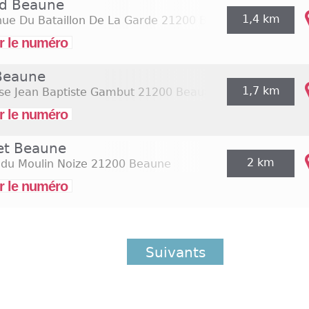
rd Beaune
1,4 km
ue Du Bataillon De La Garde
21200 Beaune
r le numéro
 Beaune
1,7 km
se Jean Baptiste Gambut
21200 Beaune
r le numéro
iet Beaune
2 km
 du Moulin Noize
21200 Beaune
r le numéro
Suivants