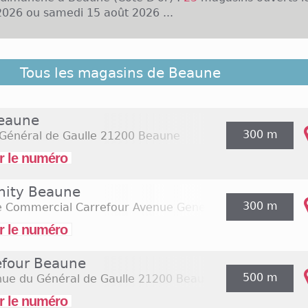
026 ou samedi 15 août 2026 ...
rtement de la Côte d'Or, Beaune est une ville localisée
Tous les magasins de Beaune
e actuelle, plus de 22 000 personnes y vivent. Le centre v
la majorité de l'offre commerciale de la ville, av
es et nationales, comme Chauss Expo ou Pantasho
eaune
alement situées dans les rues d'Alsace et Carnot. Ces m
300 m
Général de Gaulle
21200 Beaune
lundi au samedi, de 10 à 19h généralement. Les ens
 souvent ouvertes en matinée les dimanches, par exe
r le numéro
supermarché Casino. Une zone d'activité est aussi p
ville.
rnity Beaune
300 m
e Commercial Carrefour Avenue General De Gaulle
2120
r le numéro
efour Beaune
500 m
nue du Général de Gaulle
21200 Beaune
r le numéro