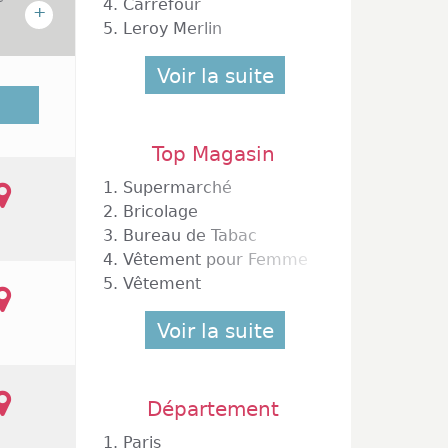
4.
Carrefour
+
5.
Leroy Merlin
Voir la suite
 au sud
ille de
ec des
Top Magasin
p, des
agasins
1.
Supermarché
eignes
2.
Bricolage
mple de
3.
Bureau de Tabac
résente
4.
Vêtement pour Femme
5.
Vêtement
0 Beaune
Voir la suite
Département
1.
Paris