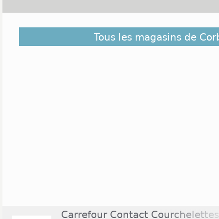
Découvrez dans la liste ci-dessous les magas
Tous les magasins de Co
Corbehem et ceux situés à proximité. Ils sont cla
éloigné du centre de Corbehem
Carrefour Contact Courchelettes