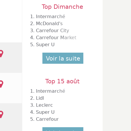
Top Dimanche
1.
Intermarché
2.
McDonald's
3.
Carrefour City
4.
Carrefour Market
5.
Super U
Voir la suite
Top 15 août
1.
Intermarché
2.
Lidl
3.
Leclerc
4.
Super U
 1er
5.
Carrefour