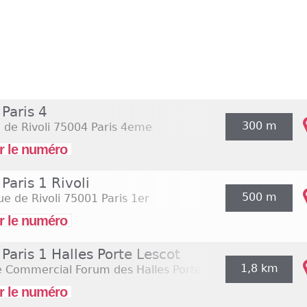
Paris 4
300 m
 de Rivoli
75004 Paris 4eme
r le numéro
aris 1 Rivoli
500 m
ue de Rivoli
75001 Paris 1er
r le numéro
aris 1 Halles Porte Lescot
1,8 km
e Commercial Forum des Halles Porte Lescot
75001 Paris
r le numéro