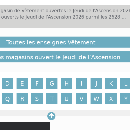
asin de Vêtement ouvertes le Jeudi de l'Ascension 202
uverts le Jeudi de l'Ascension 2026 parmi les 2628 ...
ous êtes, vos vêtements parlent à votre place. Il faut 
 vous souhaitez être respecté et admiré par les autres. 
Toutes les enseignes Vêtement
e vous n'avez pas fait un grand shopping, c'est reparti 
cension. Videz votre dressing et partez à la recherche d'a
 et tendances ce premier jeudi du mois de mai. Les 
es magasins ouvert le Jeudi de l'Ascension
mode vous seront ouvertes. Elles vous accueillent d
qui vous fera sentir à l'aise. Les vendeuses seront 
prodiguer leurs précieux conseils.
D
E
F
G
H
I
J
K
L
Q
R
S
T
U
V
W
X
Y