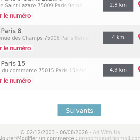
2,8 km
e Saint Lazare
75009 Paris 9eme
r le numéro
Paris 8
4 km
enue des Champs
75008 Paris 8eme
r le numéro
Paris 15
4,3 km
e du commerce
75015 Paris 15eme
r le numéro
Suivants
© 02/12/2003 - 06/08/2026 -
Ad With Us
Ajouter/Modifier un commerce :
progomoeurl@gmail.co