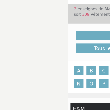
2
enseignes de Mag
soit
309
Vêtement o
Peu importe qui v
votre apparence si
fait des années qu
jour férié de l'As
de mode branchés
Tous l
des boutiques de 
ambiance feutrée 
heureuses de vous 
A
B
C
N
O
P
H&M