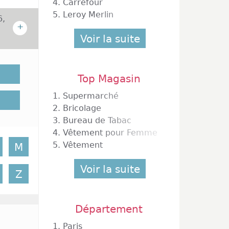
4.
Carrefour
5.
Leroy Merlin
6,
+
Voir la suite
soigner
Si cela
pour le
Top Magasin
rticles
1.
Supermarché
portes
2.
Bricolage
ans une
3.
Bureau de Tabac
en plus
4.
Vêtement pour Femme
5.
Vêtement
M
Voir la suite
Z
Département
1.
Paris