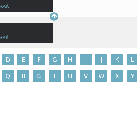
août
août
D
E
F
G
H
I
J
K
L
Q
R
S
T
U
V
W
X
Y