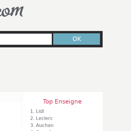
com
OK
Top Enseigne
n
1.
Lidl
2.
Leclerc
3.
Auchan