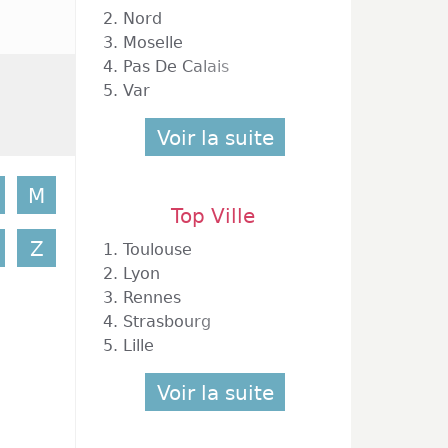
2.
Nord
3.
Moselle
4.
Pas De Calais
5.
Var
Voir la suite
M
Top Ville
Z
1.
Toulouse
2.
Lyon
3.
Rennes
4.
Strasbourg
5.
Lille
Voir la suite