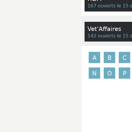
167 ouverts le 15 
Vet'Affaires
142 ouverts le 15 
A
B
C
N
O
P