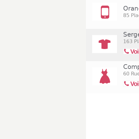
Oran
85 Pl
Serg
163 P
Voi
Comp
60 Ru
Voi