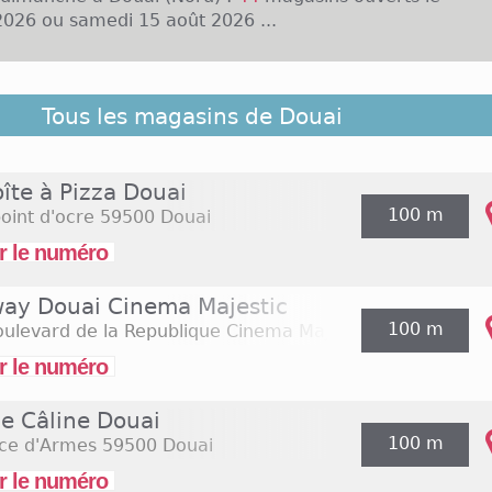
026 ou samedi 15 août 2026 ...
nt du Nord, la ville de Douai compte un peu plus de
Tous les magasins de Douai
es rues du centre ville sont présentes de multiples en
 que Promod, Micromania ou encore Comptoir des Coto
es horaires d'ouverture assez habituels, c'est-à-dire d
îte à Pizza Douai
à 19h, avec ou sans interruption pendant la journée. Pl
100 m
oint d'ocre
59500 Douai
rande distribution alimentaire sont également repré
onoprix. L'hypermarché E.Leclerc est par exemple ou
r le numéro
e 9h à 20h, voire 20h30. Ce sont surtout des enseignes 
 les dimanches.
ay Douai Cinema Majestic
100 m
ulevard de la Republique Cinema Majestic
59500 Douai
r le numéro
ie Câline Douai
100 m
ace d'Armes
59500 Douai
r le numéro