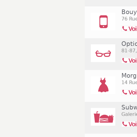
Bouy
76 Rue
Voi
Opti
81-87,
Voi
Morg
14 Rue
Voi
Subw
Galeri
Voi