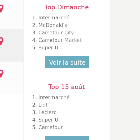
Top Dimanche
1.
Intermarché
2.
McDonald's
3.
Carrefour City
4.
Carrefour Market
5.
Super U
Voir la suite
Top 15 août
1.
Intermarché
2.
Lidl
3.
Leclerc
4.
Super U
5.
Carrefour