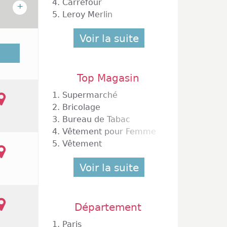
4.
Carrefour
+
5.
Leroy Merlin
Voir la suite
 42 000
seignes
nniers.
Top Magasin
u lundi
usieurs
1.
Supermarché
sentées
2.
Bricolage
vert du
3.
Bureau de Tabac
locales
4.
Vêtement pour Femme
5.
Vêtement
Voir la suite
Département
1.
Paris