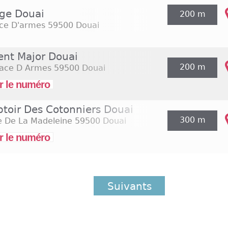
ge Douai
200 m
ace D'armes
59500 Douai
ent Major Douai
200 m
lace D Armes
59500 Douai
r le numéro
toir Des Cotonniers Douai
300 m
e De La Madeleine
59500 Douai
r le numéro
Suivants