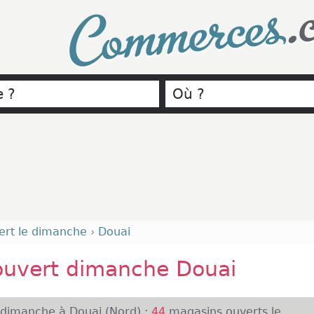
.
Commerces
ert le dimanche
›
Douai
ouvert dimanche Douai
 dimanche à Douai (Nord) :
44
magasins ouverts le