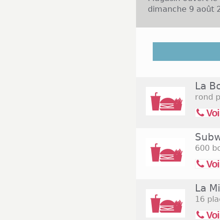
dimanche 9 août 2
Dans le départeme
habitants. Dans l
nationales telles
Ces magasins ont d
La Bo
au samedi, de 10h 
rond p
enseignes de la g
comme Match et M
Voi
lundi au samedi d
qui sont ouvertes
Subw
600 bo
Voi
La M
16 pl
Voi