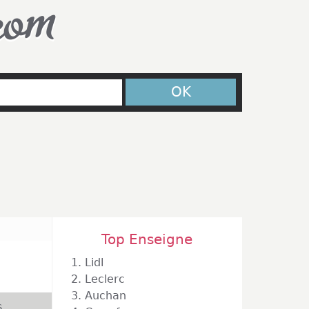
com
OK
Top Enseigne
1.
Lidl
2.
Leclerc
3.
Auchan
s