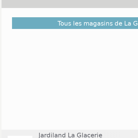
Située dans le département de la Manche et dans l
Tous les magasins de La G
la ville de La Glacerie compte un peu plus de 
enseignes sont présentes sur cette commune,
Décathlon ou encore Etam Lingerie. Ces commerce
ouverts en semaine du lundi au samedi, à des horair
19h. L'hypermarché Auchan est quant à lui ouvert d
21h voire 22h. Le magasin Thiriet est l'un des 
Glacerie tous les dimanches de 9h30 à 12h30.
Jardiland La Glacerie