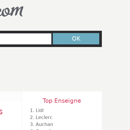
com
OK
Top Enseigne
s
1.
Lidl
2.
Leclerc
3.
Auchan