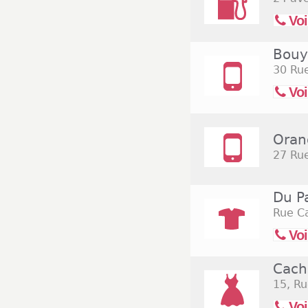
Voi
Bouy
30 Ru
Voi
Oran
27 Ru
Du P
Rue C
Voi
Cach
15, Ru
Voi