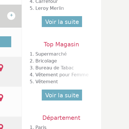
4.
Carrefour
5.
Leroy Merlin
+
Voir la suite
plée de
te deux
Top Magasin
 aussi
1.
Supermarché
oins en
2.
Bricolage
re aux
3.
Bureau de Tabac
ité de
4.
Vêtement pour Femme
kswagen
gues et
5.
Vêtement
mbre de
us des
Voir la suite
cturne,
u lundi
Département
1.
Paris