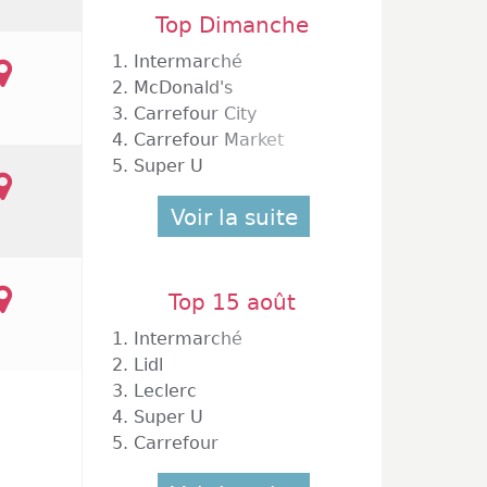
Top Dimanche
1.
Intermarché
Les Mines
2.
McDonald's
3.
Carrefour City
4.
Carrefour Market
5.
Super U
Voir la suite
Top 15 août
1.
Intermarché
2.
Lidl
3.
Leclerc
4.
Super U
5.
Carrefour