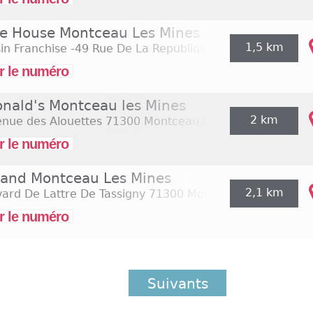
e House Montceau Les Mines
1,5 km
n Franchise -49 Rue De La Republique
71300 Montceau 
r le numéro
nald's Montceau les Mines
2 km
enue des Alouettes
71300 Montceau Les Mines
r le numéro
iland Montceau Les Mines
2,1 km
ard De Lattre De Tassigny
71300 Montceau Les Mines
r le numéro
Suivants