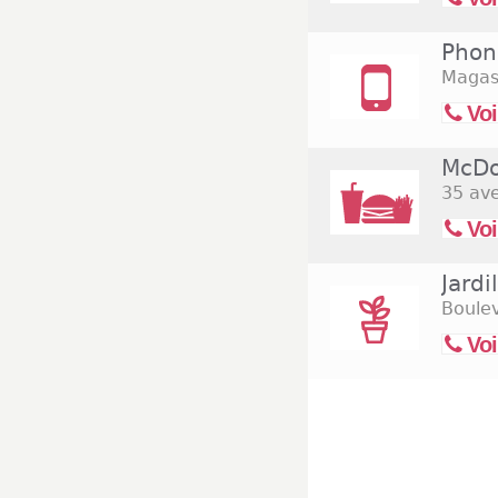
Phon
Magasi
Voi
McDo
35 av
Voi
Jard
Boulev
Voi