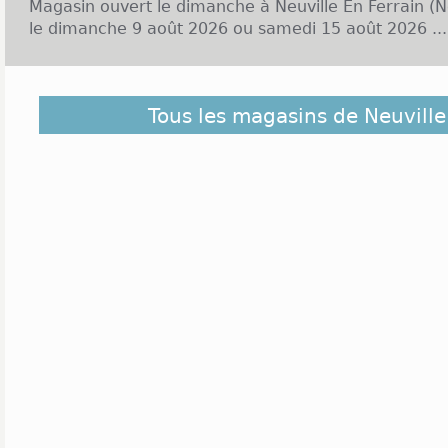
Magasin ouvert le dimanche à Neuville En Ferrain (N
le dimanche 9 août 2026 ou samedi 15 août 2026 ...
Découvrez dans la liste ci-dessous les magasins ou
Tous les magasins de Neuville
En Ferrain et ceux situés à proximité. Ils sont cl
éloigné du centre de Neuville En Ferrain