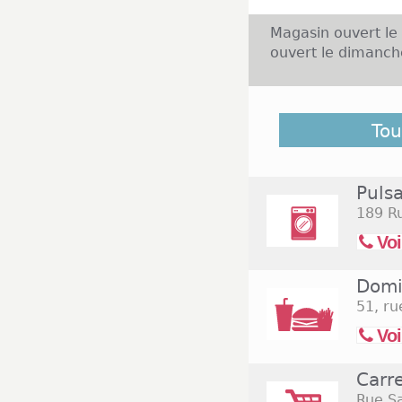
Magasin ouvert le
ouvert le dimanch
Découvrez dans la
Tou
Saint Remy et ceu
éloigné du centre
Puls
189 Ru
Voi
Domi
51, ru
Voi
Carr
Rue Sa