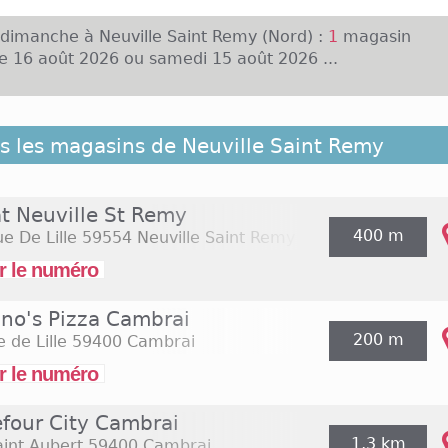
 dimanche à Neuville Saint Remy (Nord) :
1
magasin
e 16 août 2026 ou samedi 15 août 2026 ...
 liste ci-dessous les magasins ouverts le dimanche à N
s les magasins de Neuville Saint Remy
x situés à proximité. Ils sont classés du plus proche 
 de Neuville Saint Remy
at Neuville St Remy
400 m
e De Lille
59554 Neuville Saint Remy
r le numéro
no's Pizza Cambrai
200 m
e de Lille
59400 Cambrai
r le numéro
efour City Cambrai
1,3 km
int Aubert
59400 Cambrai