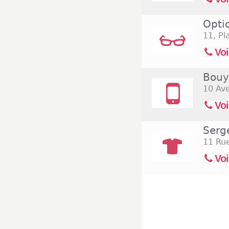
Opti
11, Pl
Voi
Bouy
10 Ave
Voi
Serg
11 Rue
Voi