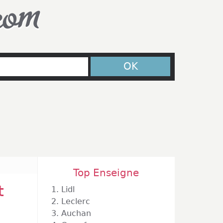
com
OK
Top Enseigne
t
1.
Lidl
2.
Leclerc
3.
Auchan