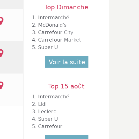
Top Dimanche
1.
Intermarché
2.
McDonald's
3.
Carrefour City
4.
Carrefour Market
5.
Super U
Voir la suite
Top 15 août
1.
Intermarché
2.
Lidl
3.
Leclerc
4.
Super U
5.
Carrefour