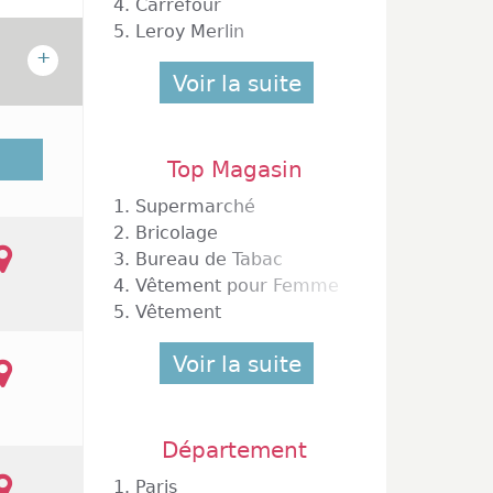
4.
Carrefour
5.
Leroy Merlin
+
Voir la suite
euville
au plus
Top Magasin
1.
Supermarché
2.
Bricolage
3.
Bureau de Tabac
4.
Vêtement pour Femme
5.
Vêtement
Voir la suite
Département
1.
Paris