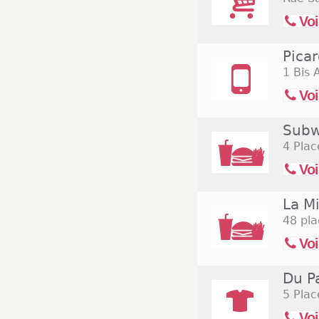
Voi
Pica
1 Bis
Voi
Subw
4 Plac
Voi
La M
48 pla
Voi
Du P
5 Plac
Voi