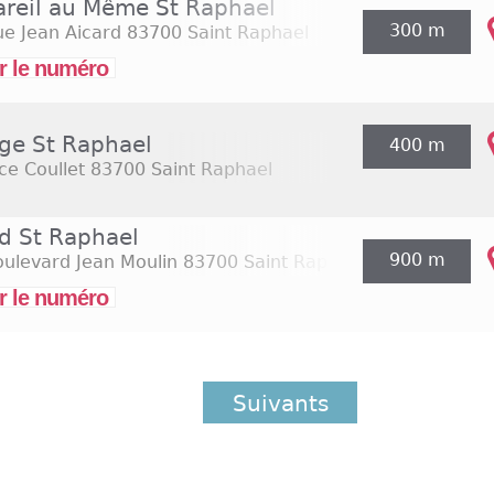
areil au Même St Raphael
300 m
e Jean Aicard
83700 Saint Raphael
r le numéro
ge St Raphael
400 m
ce Coullet
83700 Saint Raphael
rd St Raphael
900 m
ulevard Jean Moulin
83700 Saint Raphael
r le numéro
Suivants