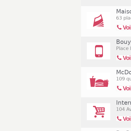
Mais
63 pla
Voi
Bouy
Place 
Voi
McDo
109 qu
Voi
Inte
104 A
Voi