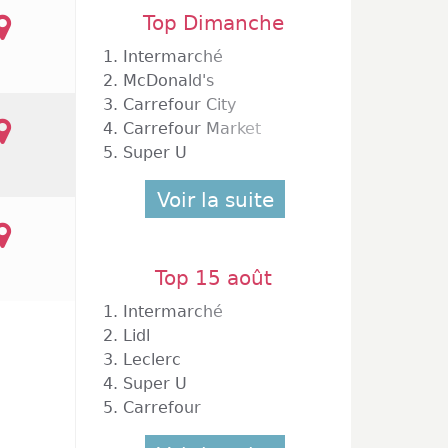
Top Dimanche
1.
Intermarché
2.
McDonald's
3.
Carrefour City
4.
Carrefour Market
5.
Super U
Voir la suite
Top 15 août
1.
Intermarché
2.
Lidl
3.
Leclerc
4.
Super U
5.
Carrefour