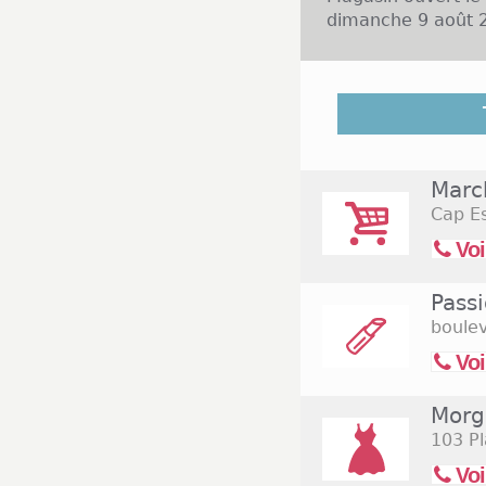
dimanche 9 août 2
Plus de 34 000 pe
région PACA dans l
dans les rues d
Camaieu, France
Marc
générale ouvertes
Cap E
E.Leclerc font pa
Certaines enseign
Voi
supermarché Casin
de 8h30 à 20h de 
Pass
boulev
Voi
Morg
103 P
Voi