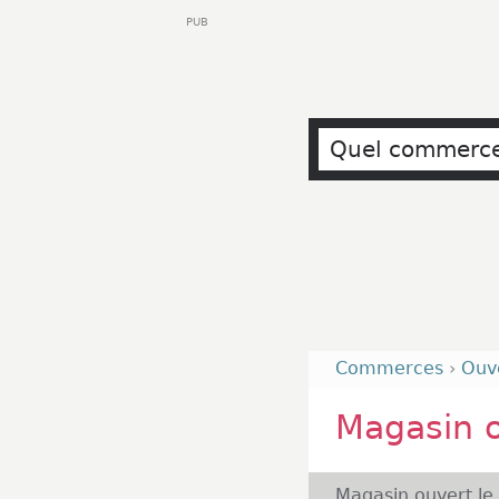
PUB
Commerces
›
Ouv
Magasin o
Magasin ouvert le