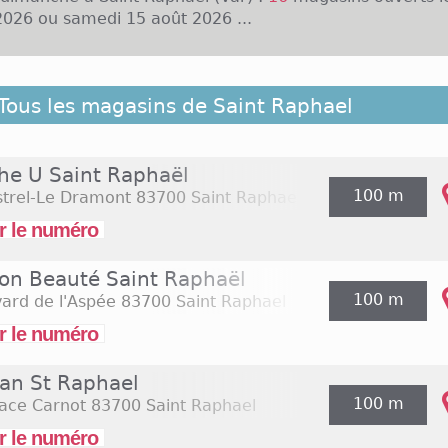
026 ou samedi 15 août 2026 ...
rsonnes vivent à Saint-Raphaël, une commune située 
Tous les magasins de Saint Raphael
e Var. Plusieurs enseignes locales et nationales sont pr
e Saint-Raphaël, avec par exemple IKKS Junior, D
 Loisirs ou encore Eram. Ces boutiques sont d'une
he U Saint Raphaël
 de 10h à 19h du lundi au samedi. Marché U, Interma
100 m
strel-Le Dramont
83700 Saint Raphael
rtie des enseignes alimentaires présentes dans cette
es adaptent leurs horaires en fonction de la saison. Ai
r le numéro
o ouvre tous les dimanches de 9h à 12h30, et les autre
juin à septembre mais ferme à 19h30 les autres mois.
ion Beauté Saint Raphaël
100 m
ard de l'Aspée
83700 Saint Raphael
r le numéro
an St Raphael
100 m
lace Carnot
83700 Saint Raphael
r le numéro