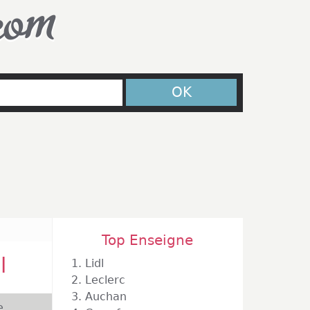
com
OK
Top Enseigne
l
1.
Lidl
2.
Leclerc
3.
Auchan
e