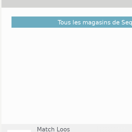
Découvrez dans la liste ci-dessous les magasins ou
Tous les magasins de Se
et ceux situés à proximité. Ils sont classés du pl
centre de Sequedin
Match Loos