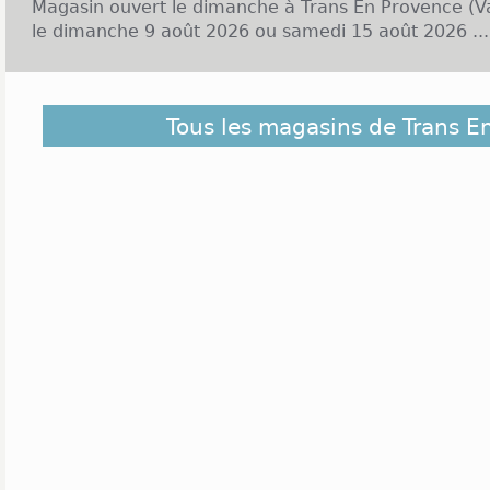
Magasin ouvert le dimanche à Trans En Provence (V
le dimanche 9 août 2026 ou samedi 15 août 2026 ...
Découvrez dans la liste ci-dessous les magasins ou
Tous les magasins de Trans E
Provence et ceux situés à proximité. Ils sont cla
éloigné du centre de Trans En Provence