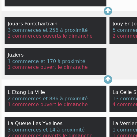
Jouars Pontchartrain
Jouy En J
3 commerces et 256 à proximité
5 commerc
2 commerces ouverts le dimanche
2 commer
Juziers
1 commerce et 170 à proximité
1 commerce ouvert le dimanche
L Etang La Ville
La Celle S
2 commerces et 886 à proximité
13 commer
1 commerce ouvert le dimanche
4 commer
La Queue Les Yvelines
La Verrie
3 commerces et 14 à proximité
1 commerc
2 commerces ouverts le dimanche
1 commer