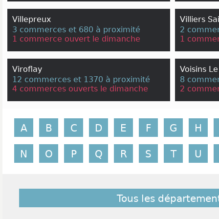
Villepreux
Villiers Sa
3 commerces et 680 à proximité
2 commerc
1 commerce ouvert le dimanche
1 commer
Viroflay
Voisins L
12 commerces et 1370 à proximité
8 commerc
4 commerces ouverts le dimanche
2 commer
A
B
C
D
E
F
G
H
N
O
P
Q
R
S
T
U
Tous les départemen