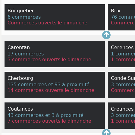
Bricquebec
Brix
6 commerces
76 comme
Commerces ouverts le dimanche
Commerce
Carentan
Cerences
17 commerces
1 commerc
3 commerces ouverts le dimanche
1 commer
Cherbourg
Conde Sur
135 commerces et 93 à proximité
3 commerc
14 commerces ouverts le dimanche
Commerce
Coutances
Creances
43 commerces et 3 à proximité
3 commerc
7 commerces ouverts le dimanche
1 commer