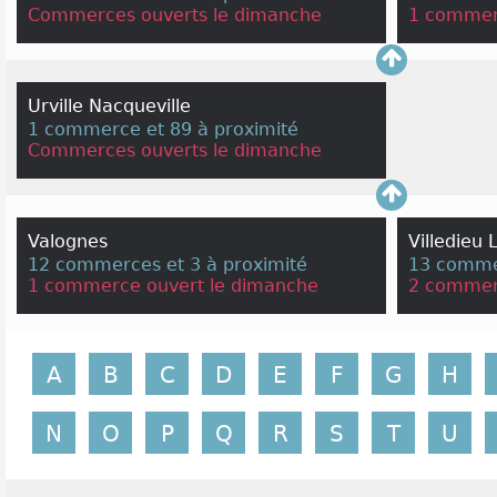
Commerces ouverts le dimanche
1 commer
Urville Nacqueville
1 commerce et 89 à proximité
Commerces ouverts le dimanche
Valognes
Villedieu 
12 commerces et 3 à proximité
13 commer
1 commerce ouvert le dimanche
2 commer
A
B
C
D
E
F
G
H
N
O
P
Q
R
S
T
U