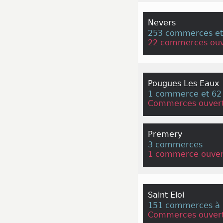
Nevers
253 commerces et 
22 commerces ouv
Pougues Les Eaux
1 commerce et 62 
Commerces ouvert
Premery
3 commerces
1 commerce ouver
Saint Eloi
151 commerces à 
Commerces ouvert