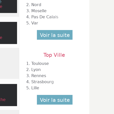
é
eloppés
2.
Nord
e
 s'est
3.
Moselle
eignes
4.
Pas De Calais
ents du
5.
Var
mercial
 points
Voir la suite
n Alain
e
rs sur
pper le
omme Mr
Top Ville
1.
Toulouse
2.
Lyon
3.
Rennes
4.
Strasbourg
5.
Lille
Voir la suite
che