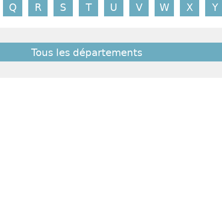
Q
R
S
T
U
V
W
X
Y
Tous les départements