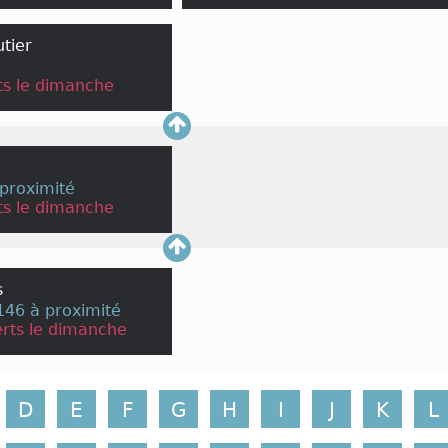
utier
s le dimanche
proximité
s le dimanche
s
46 à proximité
rts le dimanche
D
E
F
G
H
I
J
K
L