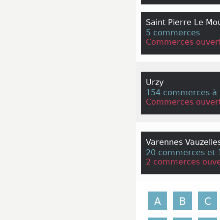
Saint Pierre Le Mo
5 commerces
Commerces ouvert
Urzy
154 commerces à 
Commerces ouvert
Varennes Vauzelle
20 commerces et 1
2 commerces ouve
A
B
C