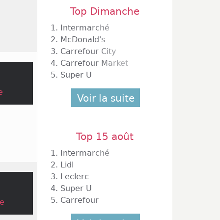
Top Dimanche
1.
Intermarché
2.
McDonald's
3.
Carrefour City
4.
Carrefour Market
5.
Super U
e
Voir la suite
Top 15 août
1.
Intermarché
2.
Lidl
3.
Leclerc
4.
Super U
5.
Carrefour
e