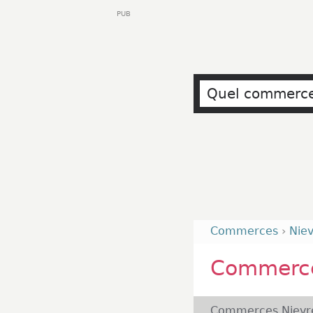
PUB
Commerces
›
Nie
Commerce
Commerces Nievr