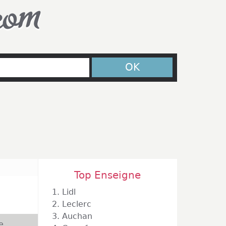
com
OK
Top Enseigne
1.
Lidl
2.
Leclerc
3.
Auchan
e