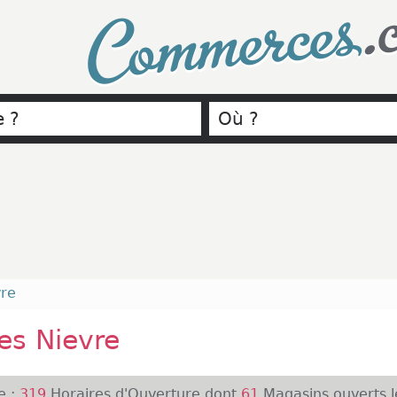
.
Commerces
vre
s Nievre
e :
319
Horaires d'Ouverture dont
61
Magasins ouverts l