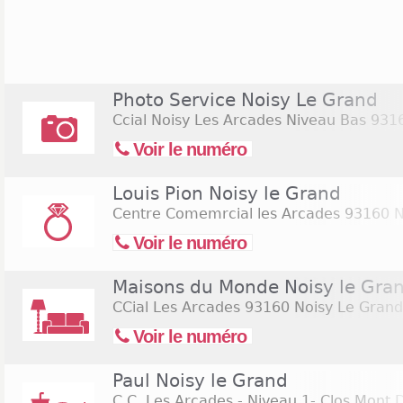
ville de Noisy-le-Grand, avec par exemple Inte
Franprix. A titre d'exemple, le supermarché de l'en
portes tous les dimanches de 9h à 13h, et de 9h à
autres jours de la semaine. Il y a également plusie
présents à Noisy-le-Grand, et ceux-ci sont ouverts 
Photo Service Noisy Le Grand
de 9h à 12h45, et du lundi au samedi de 9h
Ccial Noisy Les Arcades Niveau Bas
9316
interruption durant la journée.
Voir le numéro
Louis Pion Noisy le Grand
Centre Comemrcial les Arcades
93160 N
Voir le numéro
Maisons du Monde Noisy le Gra
CCial Les Arcades
93160 Noisy Le Grand
Voir le numéro
Paul Noisy le Grand
C.C. Les Arcades - Niveau 1- Clos Mont D