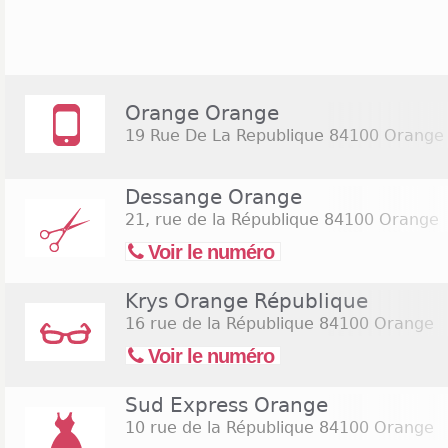
comprend Aubert, C&A, Célio, Esprit au niveau de 
On y trouve aussi Casa et Cuisinella, concernant l
la décoration et pour les plus jeunes, Maxitoys. En 
présence d'Atlas, Naturhouse, Décathlon et Bricom
lundi au samedi entre 9h et 19h30. En ville, on p
Orange Orange
ouvert jusqu'à 18h30, Bonus, Lulu Castagnette, 
19 Rue De La Republique
84100 Orange
Naturhouse et Yves Rocher. Ces boutiques ouvren
semaine du lundi au samedi, elles peuvent être ex
dimanche durant la période des soldes et des fêtes 
Dessange Orange
21, rue de la République
84100 Orange
Voir le numéro
Krys Orange République
16 rue de la République
84100 Orange
Voir le numéro
Sud Express Orange
10 rue de la République
84100 Orange