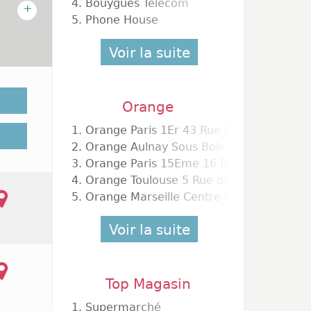
4.
Bouygues Telecom
+
5.
Phone House
Voir la suite
rigine
Orange
is elle
1.
Orange Paris 1Er 43 Rue Rivoli
ialisée
2.
Orange Aulnay Sous Bois Centre Commer
ie fixe
3.
Orange Paris 15Eme 16 Rue Linois Ccial
agasins
 de 10h
4.
Orange Toulouse 5 Rue de Remusat
as pour
5.
Orange Marseille Centre Commercial Pri
hercher
Voir la suite
Top Magasin
1.
Supermarché