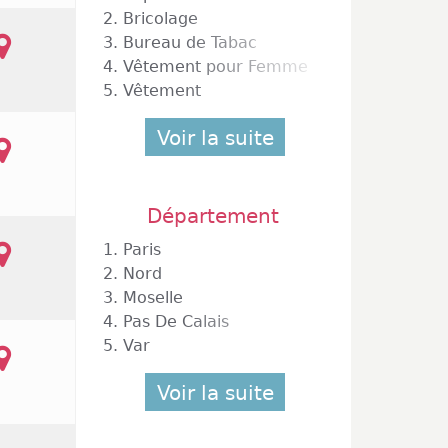
2.
Bricolage
3.
Bureau de Tabac
4.
Vêtement pour Femme
5.
Vêtement
Voir la suite
Département
1.
Paris
toine
2.
Nord
3.
Moselle
4.
Pas De Calais
5.
Var
Voir la suite