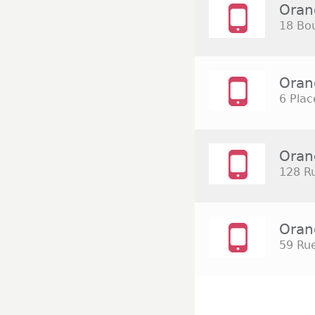
Oran
18 Bou
Orang
6 Plac
Oran
128 R
Oran
59 Rue