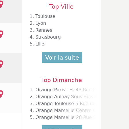
Top Ville
1.
Toulouse
2.
Lyon
3.
Rennes
es Halles Niveau 3
4.
Strasbourg
s 1er
5.
Lille
Voir la suite
Top Dimanche
1.
Orange Paris 1Er 43 Rue Rivoli
2.
Orange Aulnay Sous Bois Centre Commer
3.
Orange Toulouse 5 Rue de Remusat
4.
Orange Marseille Centre Commercial Pri
5.
Orange Marseille 28 Rue Saint Ferreol