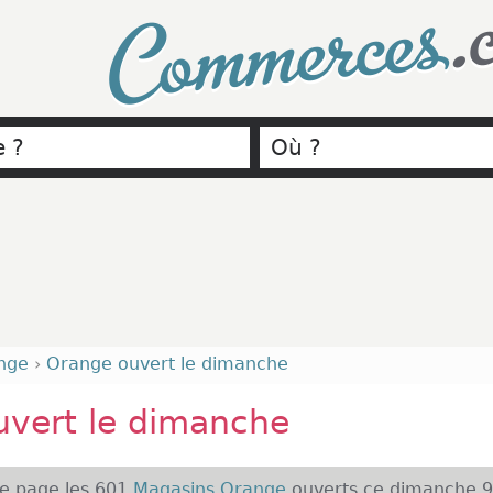
.
Commerces
nge
›
Orange ouvert le dimanche
uvert le dimanche
te page les 601
Magasins Orange
ouverts ce dimanche 9