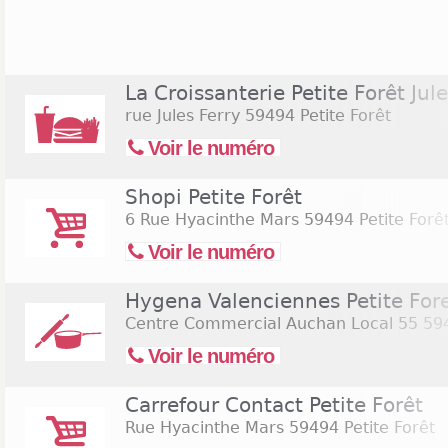
points de vente sont ouverts du lundi au same
21h00 le vendredi et le samedi soir), alors que l'h
de 08h30 à 21h00 et même jusqu'à 22h00 le vendr
tous les magasins gardent porte close les dimanch
La Croissanterie Petite Forêt Jul
l'exception d'évènements particuliers, comme par e
rue Jules Ferry
59494 Petite Forêt
encore au cours de la période des fêtes de fin d'ann
Voir le numéro
Shopi Petite Forêt
6 Rue Hyacinthe Mars
59494 Petite Forê
Voir le numéro
Hygena Valenciennes Petite For
Centre Commercial Auchan Local 55
594
Voir le numéro
Carrefour Contact Petite Forêt
Rue Hyacinthe Mars
59494 Petite Forêt