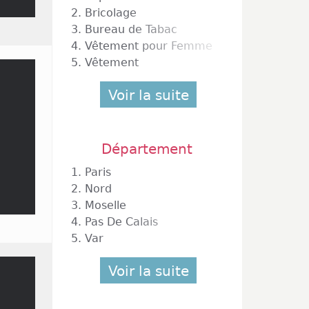
2.
Bricolage
3.
Bureau de Tabac
4.
Vêtement pour Femme
5.
Vêtement
Voir la suite
Département
1.
Paris
2.
Nord
3.
Moselle
4.
Pas De Calais
5.
Var
Voir la suite