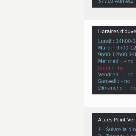
57710 Aumetz
Horaires d'ouve
Lundi : 14h00-
Mardi : 9h00-1
9h00-12h00 14
Mercredi : - nc
Jeudi : - nc
Vendredi : - nc
Samedi : - nc
Dimanche : - n
Accès Point Ver
1 - Suivre la d