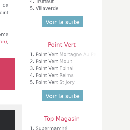
4.
Truffaut
n de
5.
Villaverde
oint
Voir la suite
erce
on)
,
Point Vert
1.
Point Vert Mortagne Au Perche
2.
Point Vert Moult
3.
Point Vert Epinal
4.
Point Vert Reims
5.
Point Vert St Jory
Voir la suite
Top Magasin
1.
Supermarché