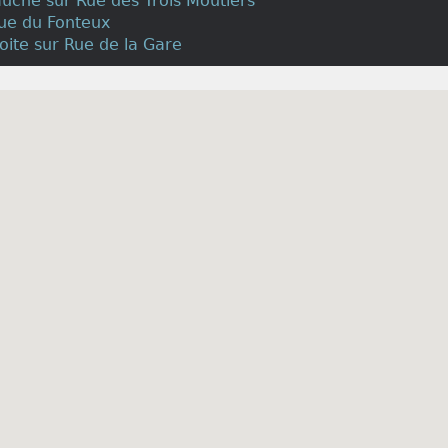
auche sur Rue des Trois Moutiers
Rue du Fonteux
roite sur Rue de la Gare