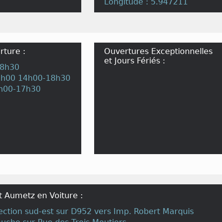
Longitude : 5.947211
rture :
Ouvertures Exceptionnelles
et Jours Fériés :
18h30
2h00 14h00-18h30
h00-17h30
c
t Aumetz en Voiture :
irection sud-est sur D952 vers Imp. Robert Marquis