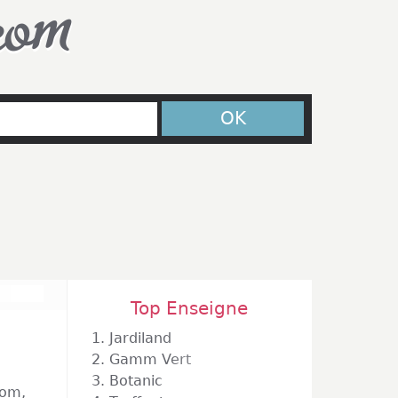
com
OK
Top Enseigne
1.
Jardiland
2.
Gamm Vert
3.
Botanic
com,