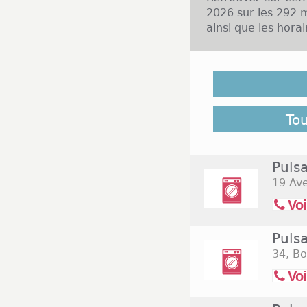
2026 sur les 292 
ainsi que les hora
Malgré notre vigil
novembre 2026 ne s
retrouver l'ensem
Commerces.com 
To
Pulsa
19 Av
Voi
Pulsa
34, B
Voi