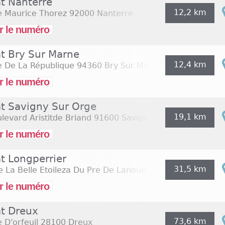
at Nanterre
12,2 km
e Maurice Thorez
92000 Nanterre
r le numéro
at Bry Sur Marne
12,4 km
e De La République
94360 Bry Sur Marne
r le numéro
at Savigny Sur Orge
19,1 km
levard Aristitde Briand
91600 Savigny Sur Orge
r le numéro
t Longperrier
31,5 km
 La Belle Etoileza Du Pre De Lanoue
77230 Longperrier
r le numéro
at Dreux
73,6 km
 D'orfeuil
28100 Dreux