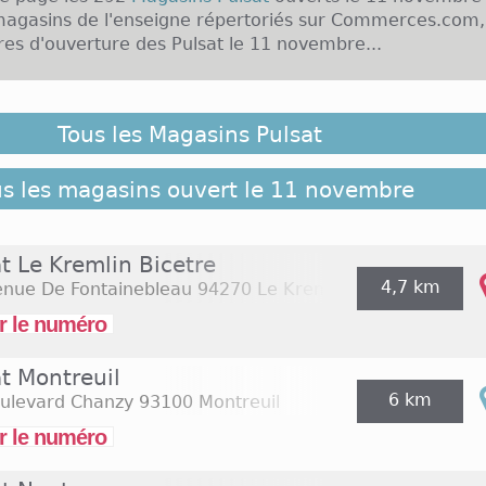
magasins de l'enseigne répertoriés sur Commerces.com,
ires d'ouverture des Pulsat le 11 novembre...
ance, il est possible que des Magasins Pulsat ouverts le 
oient pas répertoriés ici, cliquez sur le lien suivant po
Tous les Magasins Pulsat
ble des magasins de l'enseigne répertoriés sur
:
292 Magasins Pulsat
us les magasins ouvert le 11 novembre
t Le Kremlin Bicetre
4,7 km
enue De Fontainebleau
94270 Le Kremlin Bicetre
r le numéro
t Montreuil
6 km
oulevard Chanzy
93100 Montreuil
r le numéro