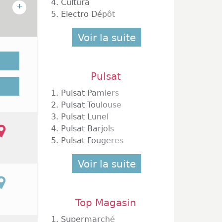
4.
Cultura
+
5.
Electro Dépôt
Voir la suite
11
ur
Pulsat
1.
Pulsat Pamiers
2.
Pulsat Toulouse
3.
Pulsat Lunel
4.
Pulsat Barjols
5.
Pulsat Fougeres
Voir la suite
Top Magasin
1.
Supermarché