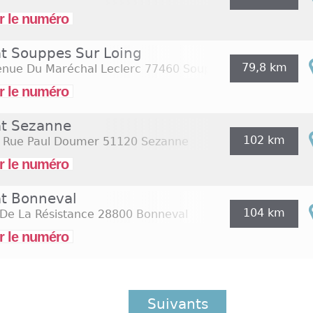
r le numéro
at Souppes Sur Loing
79,8 km
enue Du Maréchal Leclerc
77460 Souppes Sur Loing
r le numéro
at Sezanne
102 km
, Rue Paul Doumer
51120 Sezanne
r le numéro
at Bonneval
104 km
De La Résistance
28800 Bonneval
r le numéro
Suivants