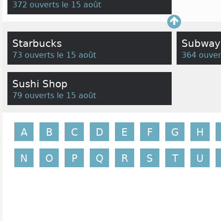
372 ouverts le 15 août
Starbucks
Subway
73 ouverts le 15 août
364 ouver
Sushi Shop
79 ouverts le 15 août
A
B
C
D
E
F
G
H
N
O
P
Q
R
S
T
U