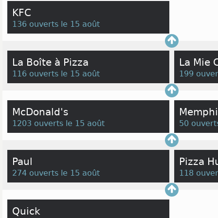
KFC
136 ouverts le 15 août
La Boîte à Pizza
La Mie 
116 ouverts le 15 août
199 ouver
McDonald's
Memphis
1203 ouverts le 15 août
50 ouvert
Paul
Pizza H
274 ouverts le 15 août
118 ouver
Quick