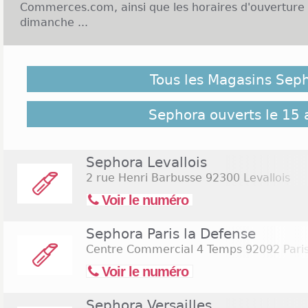
Commerces.com, ainsi que les horaires d'ouverture
dimanche ...
Enseigne Sephora et Ouverture le dimanche :
Tous les Magasins Sep
Sephora est une enseigne française spécialisée
cosmétiques et de parfums, elle appartient au gro
magasin Sephora a ouvert ses portes en 1973 à Paris
Sephora ouverts le 15 
magasins Sephora en France, principalement l
agglomérations ou zones urbaines. Sephora 
l'international. En France, les boutiques Sephora so
Sephora Levallois
du lundi au samedi, de 10h à 19h, sans interrup
2 rue Henri Barbusse
92300 Levallois
magasin situé avenue des Champs-Elysées à Paris 
Voir le numéro
10h à minuit. Les magasins ne sont généralemen
Cliquez sur le lien suivant pour rechercher les
m
Sephora Paris la Defense
samedi 15 août 2026
(Assomption)
Centre Commercial 4 Temps
92092 Pari
Voir le numéro
Sephora Versailles