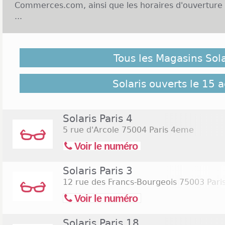
Commerces.com, ainsi que les horaires d'ouverture 
...
Enseigne Solaris et Ouverture le dimanche :
Tous les Magasins Sola
Depuis sa création en 1994, Solaris accompagn
recherche d'une paire de lunettes qu'elle soit po
montures sont nombreuses et elles harmonisent p
Solaris ouverts le 15 
couleurs ainsi que les styles en vue de satisfaire to
met à la disposition des clients plus de 150 points d
France. Certains magasins de l'enseigne Solaris s
Solaris Paris 4
horaires sont les mêmes que ceux appliqués pendan
5 rue d'Arcole
75004 Paris 4eme
10h à 20h. Cette politique peut être différente s
Voir le numéro
Cliquez sur le lien suivant pour rechercher les
samedi 15 août 2026
(Assomption)
Solaris Paris 3
12 rue des Francs-Bourgeois
75003 Pari
Voir le numéro
Solaris Paris 18