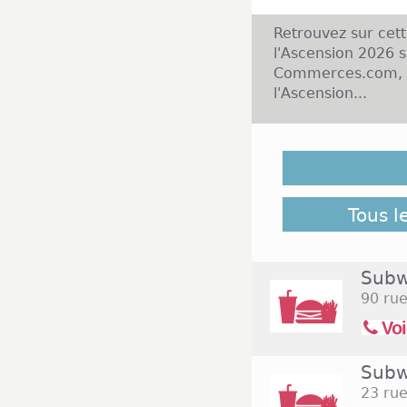
Retrouvez sur cet
l'Ascension 2026 s
Commerces.com, ai
l'Ascension...
Malgré notre vigil
Jeudi de l'Ascensio
pour retrouver l'e
Commerces.com 
Tous l
Subw
90 rue
Voi
Subw
23 ru