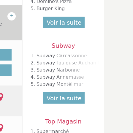
4.
Domino's Pizza
5.
Burger King
+
Voir la suite
e
 le
Subway
uivant
1.
Subway Carcassonne
2.
Subway Toulouse Auchan Gramont
3.
Subway Narbonne
4.
Subway Annemasse
5.
Subway Montélimar
Voir la suite
Top Magasin
1.
Supermarché