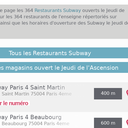
te page les 364
Restaurants Subway
ouverts le Jeudi de
ur les 364 restaurants de l'enseigne répertoriés sur
nsi que les horaires d'ouverture des Subway le Jeudi d
ance, il est possible que des Restaurants Subway ouverts
n 2026 ne soient pas répertoriés ici, cliquez sur le lien s
Tous les Restaurants Subway
nsemble des restaurants de l'enseigne répertoriés sur
:
364 Restaurants Subway
es magasins ouvert le Jeudi de l'Ascension
ay Paris 4 Saint Martin
400 m
 Saint Martin
75004 Paris 4eme
r le numéro
ay Paris 4 Beaubourg
600 m
e Beaubourg
75004 Paris 4eme