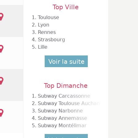
Top Ville
1.
Toulouse
2.
Lyon
3.
Rennes
4.
Strasbourg
5.
Lille
Voir la suite
Top Dimanche
1.
Subway Carcassonne
2.
Subway Toulouse Auchan Gramont
3.
Subway Narbonne
4.
Subway Annemasse
5.
Subway Montélimar