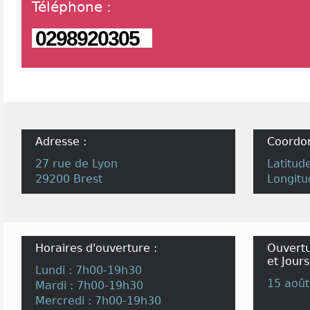
Téléphone
:
0298920305
Adresse :
Coordo
27 rue de Lyon
Latitud
29200 Brest
Longitu
Horaires d'ouverture :
Ouvertu
et Jours
Lundi : 7h00-19h30
15 août
Mardi : 7h00-19h30
Mercredi : 7h00-19h30