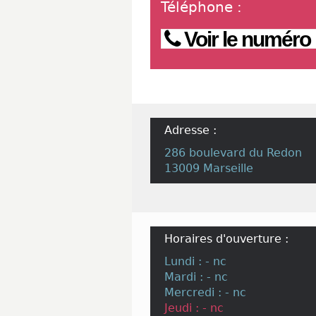
Téléphone
:
Voir le numéro
Adresse :
286 boulevard du Redon
13009 Marseille
Horaires d'ouverture :
Lundi : - nc
Mardi : - nc
Mercredi : - nc
Jeudi : - nc