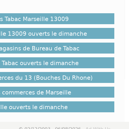
es Tabac Marseille 13009
lle 13009 ouverts le dimanche
magasins de Bureau de Tabac
 Tabac ouverts le dimanche
erces du 13 (Bouches Du Rhone)
s commerces de Marseille
lle ouverts le dimanche