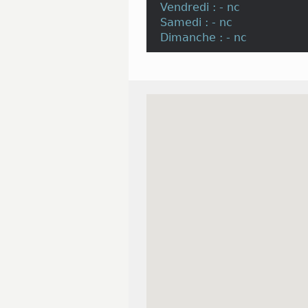
Vendredi : - nc
Samedi : - nc
Dimanche : - nc