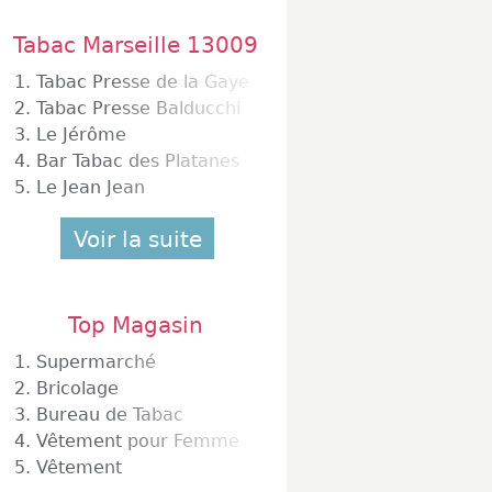
Tabac Marseille 13009
1.
Tabac Presse de la Gaye
2.
Tabac Presse Balducchi
3.
Le Jérôme
4.
Bar Tabac des Platanes
5.
Le Jean Jean
Voir la suite
Top Magasin
1.
Supermarché
2.
Bricolage
3.
Bureau de Tabac
4.
Vêtement pour Femme
5.
Vêtement